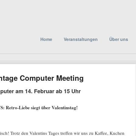
Skip
Main menu
Home
Veranstaltungen
Über uns
to
content
intage Computer Meeting
puter am 14. Februar ab 15 Uhr
etro-Liebe siegt über Valentinstag!
isch! Trotz den Valentins Tages treffen wir uns zu Kaffee, Kuchen