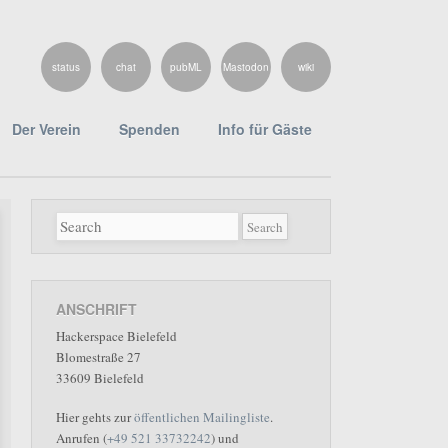
status
chat
pubML
Mastodon
wiki
Der Verein
Spenden
Info für Gäste
ANSCHRIFT
Hackerspace Bielefeld
Blomestraße 27
33609 Bielefeld
Hier gehts zur
öffentlichen Mailingliste
.
Anrufen (
+49 521 33732242
) und