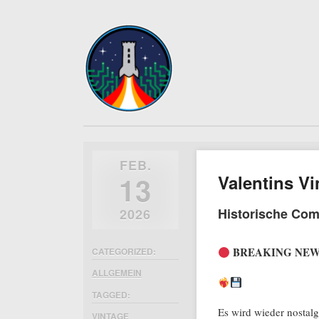
FEB.
13
Valentins V
Historische Com
2026
BREAKING NEWS: R
CATEGORIZED:
ALLGEMEIN
TAGGED:
Es wird wieder nostalg
VINTAGE