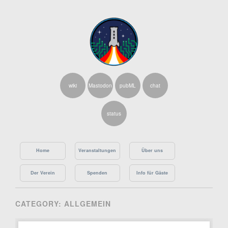
wiki
Mastodon
pubML
chat
status
Skip
Main menu
to
Home
Veranstaltungen
Über uns
content
Der Verein
Spenden
Info für Gäste
CATEGORY:
ALLGEMEIN