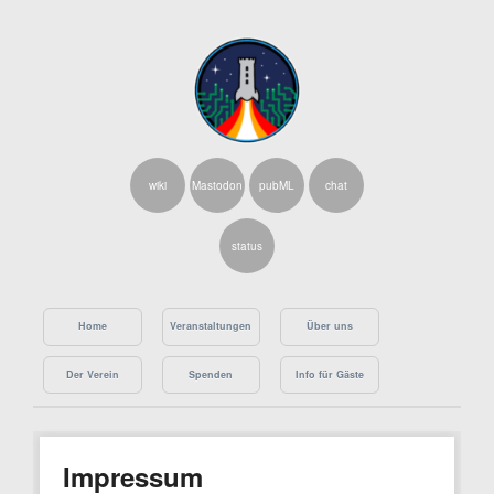
wiki
Mastodon
pubML
chat
status
Skip
Main menu
to
Home
Veranstaltungen
Über uns
content
Der Verein
Spenden
Info für Gäste
Impressum